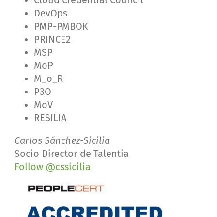
Cloud Credential Council
DevOps
PMP-PMBOK
PRINCE2
MSP
MoP
M_o_R
P3O
MoV
RESILIA
Carlos Sánchez-Sicilia
Socio Director de Talentia
Follow @cssicilia